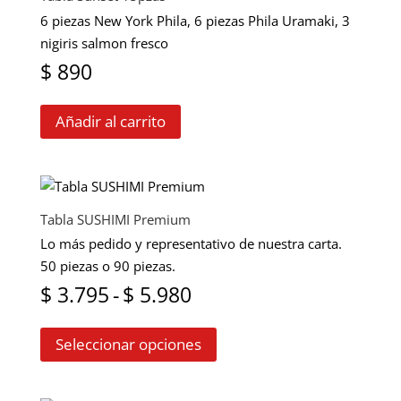
6 piezas New York Phila, 6 piezas Phila Uramaki, 3
nigiris salmon fresco
$
890
Añadir al carrito
Tabla SUSHIMI Premium
Lo más pedido y representativo de nuestra carta.
50 piezas o 90 piezas.
Rango
$
3.795
-
$
5.980
Este
de
Seleccionar opciones
producto
precios:
tiene
múltiples
desde