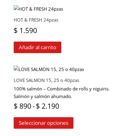
múltiples
desde
variantes.
$ 920
Las
HOT & FRESH 24pzas
opciones
hasta
$
1.590
se
$ 2.240
pueden
Añadir al carrito
elegir
en
la
página
de
LOVE SALMON 15, 25 o 40pzas
producto
100% salmón – Combinado de rolls y niguiris.
Salmón y salmón ahumado.
Rango
$
890
-
$
2.190
Este
de
Seleccionar opciones
producto
precios:
tiene