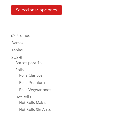
Este
la
de
Seleccionar opciones
producto
página
precios:
tiene
de
múltiples
producto
desde
variantes.
$ 1.090
Las
Promos
opciones
Barcos
hasta
se
Tablas
$ 3.690
pueden
SUSHI
elegir
Barcos para 4p
en
Rolls
la
Rolls Clásicos
página
Rolls Premium
de
Rolls Vegetarianos
producto
Hot Rolls
Hot Rolls Makis
Hot Rolls Sin Arroz