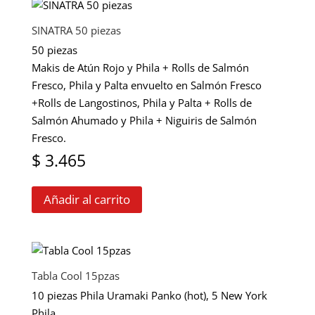
variantes.
producto
$ 920
Las
SINATRA 50 piezas
opciones
hasta
50 piezas
se
Makis de Atún Rojo y Phila + Rolls de Salmón
$ 2.250
pueden
Fresco, Phila y Palta envuelto en Salmón Fresco
elegir
+Rolls de Langostinos, Phila y Palta + Rolls de
en
Salmón Ahumado y Phila + Niguiris de Salmón
la
Fresco.
página
$
3.465
de
producto
Añadir al carrito
Tabla Cool 15pzas
10 piezas Phila Uramaki Panko (hot), 5 New York
Phila