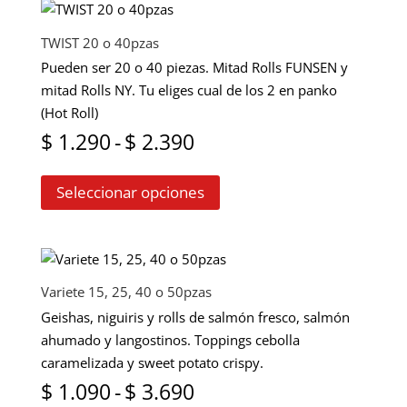
variantes.
producto
$ 890
Las
TWIST 20 o 40pzas
opciones
hasta
Pueden ser 20 o 40 piezas. Mitad Rolls FUNSEN y
se
mitad Rolls NY. Tu eliges cual de los 2 en panko
$ 2.090
pueden
(Hot Roll)
elegir
Rango
$
1.290
-
$
2.390
en
Este
la
de
Seleccionar opciones
producto
página
precios:
tiene
de
múltiples
producto
desde
variantes.
$ 1.290
Las
Variete 15, 25, 40 o 50pzas
opciones
hasta
Geishas, niguiris y rolls de salmón fresco, salmón
se
ahumado y langostinos. Toppings cebolla
$ 2.390
pueden
caramelizada y sweet potato crispy.
elegir
Rango
$
1.090
-
$
3.690
en