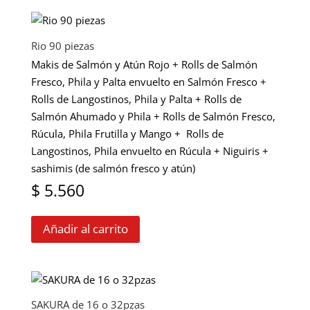
múltiples
desde
variantes.
$ 890
Las
Rio 90 piezas
opciones
hasta
Makis de Salmón y Atún Rojo + Rolls de Salmón
se
Fresco, Phila y Palta envuelto en Salmón Fresco +
$ 2.190
pueden
Rolls de Langostinos, Phila y Palta + Rolls de
elegir
Salmón Ahumado y Phila + Rolls de Salmón Fresco,
en
Rúcula, Phila Frutilla y Mango + Rolls de
la
Langostinos, Phila envuelto en Rúcula + Niguiris +
página
sashimis (de salmón fresco y atún)
de
$
5.560
producto
Añadir al carrito
SAKURA de 16 o 32pzas