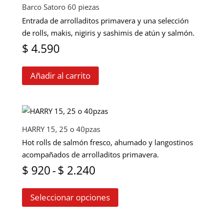
Barco Satoro 60 piezas
Entrada de arrolladitos primavera y una selección
de rolls, makis, nigiris y sashimis de atún y salmón.
$
4.590
Añadir al carrito
HARRY 15, 25 o 40pzas
Hot rolls de salmón fresco, ahumado y langostinos
acompañados de arrolladitos primavera.
Rango
$
920
-
$
2.240
Este
de
Seleccionar opciones
producto
precios:
tiene