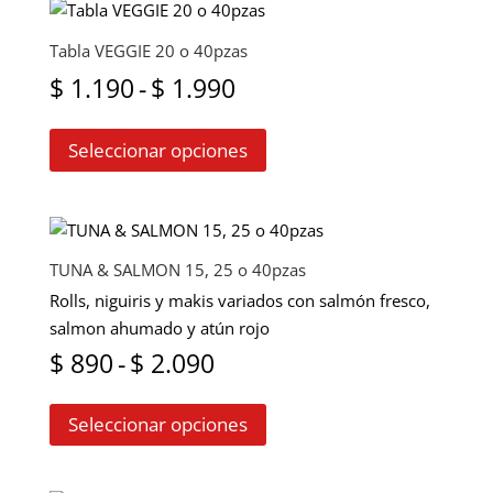
variantes.
$ 3.795
Las
Tabla VEGGIE 20 o 40pzas
opciones
hasta
Rango
$
1.190
-
$
1.990
se
$ 5.980
Este
pueden
de
Seleccionar opciones
producto
elegir
precios:
tiene
en
múltiples
la
desde
variantes.
página
$ 1.190
Las
de
TUNA & SALMON 15, 25 o 40pzas
opciones
producto
hasta
Rolls, niguiris y makis variados con salmón fresco,
se
salmon ahumado y atún rojo
$ 1.990
pueden
Rango
$
890
-
$
2.090
elegir
Este
en
de
Seleccionar opciones
producto
la
precios:
tiene
página
múltiples
de
desde