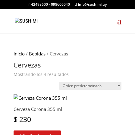
42498600 - 098606040
info@sushimi.uy
Inicio
/
Bebidas
/ Cervezas
Cervezas
Mostrando los 4 resultados
Cerveza Corona 355 ml
$
230