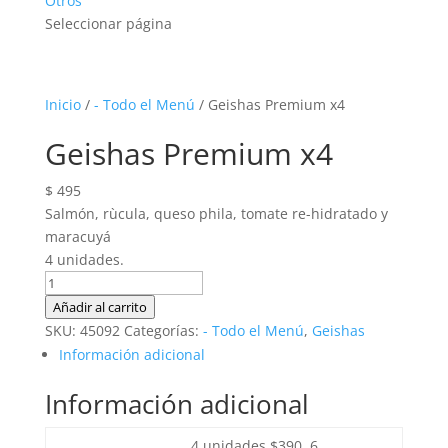
Otros
Seleccionar página
Inicio
/
- Todo el Menú
/ Geishas Premium x4
Geishas Premium x4
$
495
Salmón, rùcula, queso phila, tomate re-hidratado y
maracuyá
4 unidades.
Geishas
Premium
Añadir al carrito
x4
SKU:
45092
Categorías:
- Todo el Menú
,
Geishas
cantidad
Información adicional
Información adicional
4 unidades $390, 6