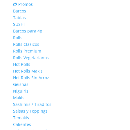
$ 730
opciones
página
Promos
se
de
Barcos
pueden
producto
Tablas
elegir
SUSHI
en
Barcos para 4p
la
Rolls
página
Rolls Clásicos
de
Rolls Premium
producto
Rolls Vegetarianos
Hot Rolls
Hot Rolls Makis
Hot Rolls Sin Arroz
Geishas
Niguiris
Makis
Sashimis / Tiraditos
Salsas y Toppings
Temakis
Calientes