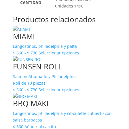
CANTIDAD
unidades $490
Productos relacionados
MIAMI
Langostinos, philadelphia y palta
Rango
Este
$
660
-
$
730
Seleccionar opciones
de
producto
FUNSEN ROLL
precios:
tiene
desde
múltiples
Salmón Ahumado y Philadelphia
$ 660
variantes.
Roll de 10 piezas
hasta
Las
Rango
Este
$
660
-
$
730
Seleccionar opciones
$ 730
opciones
de
producto
se
BBQ MAKI
precios:
tiene
pueden
desde
múltiples
elegir
Langostinos, philadelphia y ciboulette cubierto con
$ 660
variantes.
en
salsa barbacoa
hasta
Las
la
$
660
Añadir al carrito