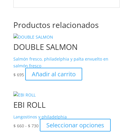
Productos relacionados
DOUBLE SALMON
Salmón fresco, philadelphia y palta envuelto en
salmón fresco
Añadir al carrito
$
695
EBI ROLL
Langostinos y philadelphia
Rango
Este
Seleccionar opciones
$
660
-
$
730
de
producto