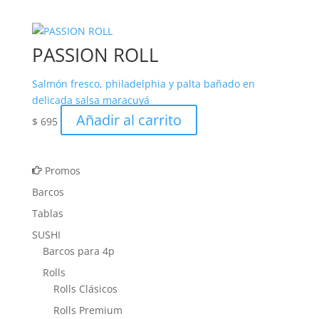
precios:
tiene
desde
múltiples
$ 660
variantes.
PASSION ROLL
hasta
Las
$ 730
opciones
Salmón fresco, philadelphia y palta bañado en
se
delicada salsa maracuyá
pueden
Añadir al carrito
$
695
elegir
en
la
Promos
página
de
Barcos
producto
Tablas
SUSHI
Barcos para 4p
Rolls
Rolls Clásicos
Rolls Premium