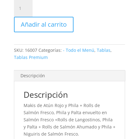
SINATRA
50
piezas
Añadir al carrito
cantidad
SKU:
16007
Categorías:
- Todo el Menú
,
Tablas
,
Tablas Premium
Descripción
Descripción
Makis de Atún Rojo y Phila + Rolls de
Salmón Fresco, Phila y Palta envuelto en
Salmón Fresco +Rolls de Langostinos, Phila
y Palta + Rolls de Salmón Ahumado y Phila +
Niguiris de Salmón Fresco.