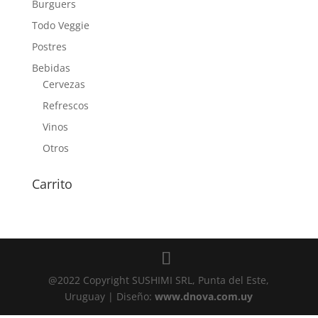
Burguers
Todo Veggie
Postres
Bebidas
Cervezas
Refrescos
Vinos
Otros
Carrito
@2022 Copyright SUSHIMI SRL, Punta del Este,
Uruguay | Diseño:
www.dnova.com.uy