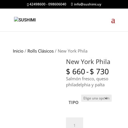
42498600 - 098606040
info@sushimi.uy
Inicio
/
Rolls Clásicos
/ New York Phila
New York Phila
Rang
$
660
-
$
730
de
Salmón fresco, queso
preci
philadelphia y palta
desd
$ 660
hasta
TIPO
$ 730
New
York