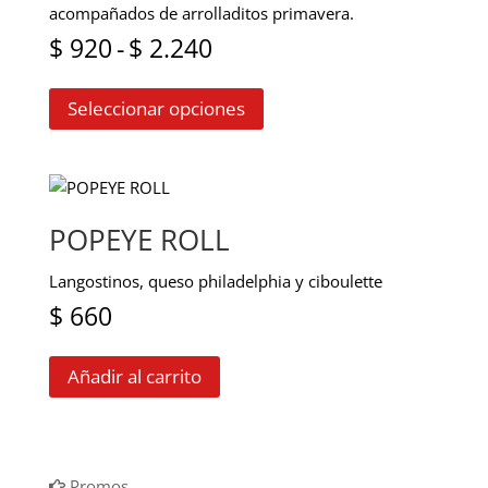
$ 730
pueden
acompañados de arrolladitos primavera.
elegir
Rango
$
920
-
$
2.240
en
Este
de
la
Seleccionar opciones
producto
página
precios:
tiene
de
múltiples
producto
desde
variantes.
$ 920
Las
POPEYE ROLL
opciones
hasta
se
Langostinos, queso philadelphia y ciboulette
$ 2.240
pueden
$
660
elegir
en
Añadir al carrito
la
página
de
producto
Promos