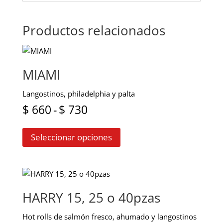
Productos relacionados
MIAMI
Langostinos, philadelphia y palta
Rango
$
660
-
$
730
Este
de
Seleccionar opciones
producto
precios:
tiene
múltiples
desde
variantes.
$ 660
Las
HARRY 15, 25 o 40pzas
opciones
hasta
se
Hot rolls de salmón fresco, ahumado y langostinos