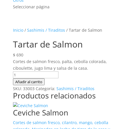
Otros
Seleccionar página
Inicio
/
Sashimis / Tiraditos
/ Tartar de Salmon
Tartar de Salmon
$
690
Cortes de salmon fresco, palta, cebolla colorada,
ciboulette, jugo lima y salsa de la casa.
Tartar
de
Añadir al carrito
Salmon
SKU:
33003
Categoría:
Sashimis / Tiraditos
Productos relacionados
cantidad
Ceviche Salmon
Cortes de salmon fresco, cilantro, mango, cebolla