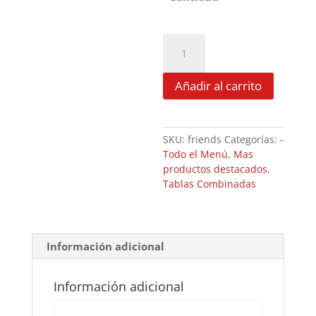
LOVE
SALMON
15,
25
Añadir al carrito
o
40pzas
cantidad
SKU:
friends
Categorías:
-
Todo el Menú
,
Mas
productos destacados
,
Tablas Combinadas
Información adicional
Información adicional