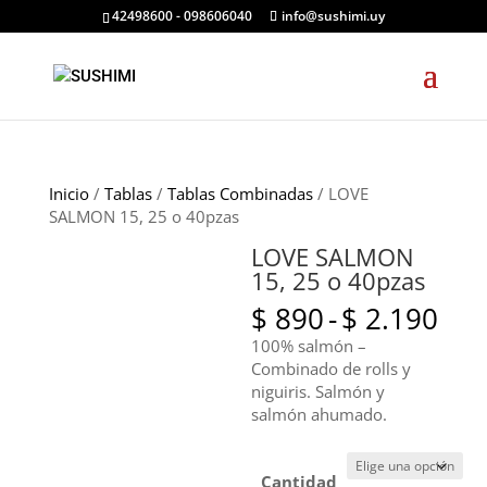
42498600 - 098606040
info@sushimi.uy
Inicio
/
Tablas
/
Tablas Combinadas
/ LOVE
SALMON 15, 25 o 40pzas
LOVE SALMON
15, 25 o 40pzas
Ran
$
890
-
$
2.190
de
100% salmón –
pre
Combinado de rolls y
des
niguiris. Salmón y
$ 8
salmón ahumado.
has
$ 2
Cantidad