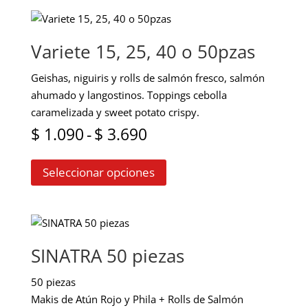
Variete 15, 25, 40 o 50pzas
Geishas, niguiris y rolls de salmón fresco, salmón
ahumado y langostinos. Toppings cebolla
caramelizada y sweet potato crispy.
Rango
$
1.090
-
$
3.690
Este
de
Seleccionar opciones
producto
precios:
tiene
múltiples
desde
variantes.
$ 1.090
Las
SINATRA 50 piezas
opciones
hasta
se
50 piezas
$ 3.690
pueden
Makis de Atún Rojo y Phila + Rolls de Salmón