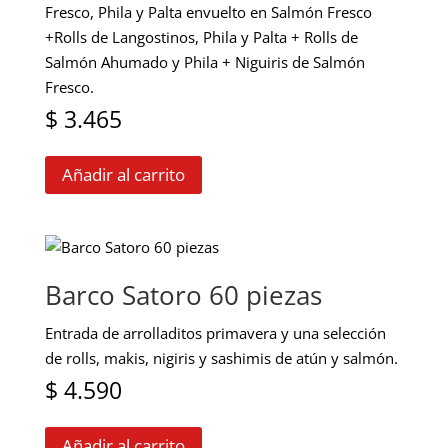
elegir
Fresco, Phila y Palta envuelto en Salmón Fresco
en
+Rolls de Langostinos, Phila y Palta + Rolls de
la
Salmón Ahumado y Phila + Niguiris de Salmón
página
Fresco.
de
$
3.465
producto
Añadir al carrito
Barco Satoro 60 piezas
Entrada de arrolladitos primavera y una selección
de rolls, makis, nigiris y sashimis de atún y salmón.
$
4.590
Añadir al carrito