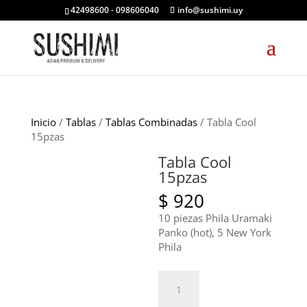
42498600 - 098606040
info@sushimi.uy
Inicio
/
Tablas
/
Tablas Combinadas
/ Tabla Cool
15pzas
Tabla Cool
15pzas
$
920
10 piezas Phila Uramaki
Panko (hot), 5 New York
Phila
Tabla
Cool
15pzas