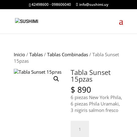
42498600 - 098606040
info@sushimi.uy
Inicio
/
Tablas
/
Tablas Combinadas
/ Tabla Sunset
15pzas
Tabla Sunset
15pzas
$
890
6 piezas New York Phila,
6 piezas Phila Uramaki,
3 nigiris salmon fresco
Tabla
Sunset
15pzas