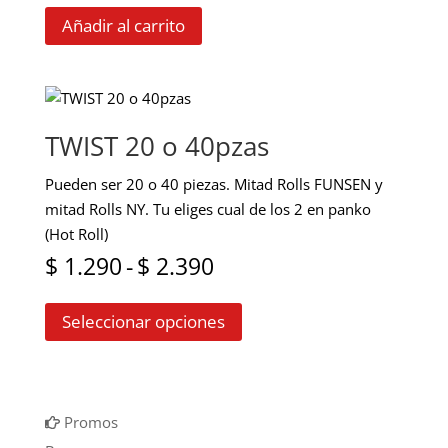
Añadir al carrito
TWIST 20 o 40pzas
Pueden ser 20 o 40 piezas. Mitad Rolls FUNSEN y
mitad Rolls NY. Tu eliges cual de los 2 en panko
(Hot Roll)
Rango
$
1.290
-
$
2.390
Este
de
Seleccionar opciones
producto
precios:
tiene
múltiples
desde
variantes.
$ 1.290
Las
Promos
opciones