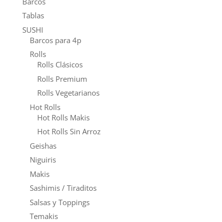
Barcos
hasta
se
Tablas
$ 2.390
pueden
SUSHI
elegir
Barcos para 4p
en
Rolls
la
Rolls Clásicos
página
Rolls Premium
de
Rolls Vegetarianos
producto
Hot Rolls
Hot Rolls Makis
Hot Rolls Sin Arroz
Geishas
Niguiris
Makis
Sashimis / Tiraditos
Salsas y Toppings
Temakis