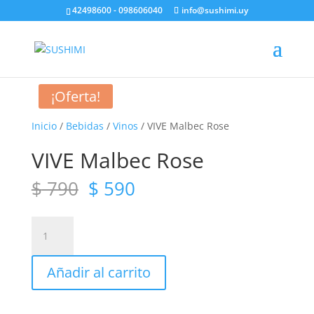
42498600 - 098606040
info@sushimi.uy
¡Oferta!
Inicio
/
Bebidas
/
Vinos
/ VIVE Malbec Rose
VIVE Malbec Rose
El
El
$
790
$
590
precio
precio
original
actual
VIVE
era:
es:
Malbec
$ 790.
$ 590.
Rose
Añadir al carrito
cantidad