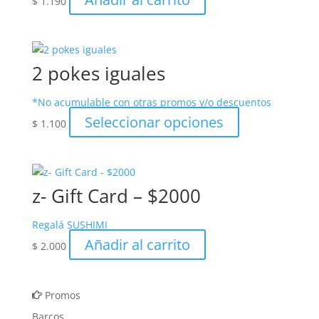
$
1.190
2 pokes iguales
*No acumulable con otras promos y/o descuentos
Este
Seleccionar opciones
$
1.100
producto
tiene
múltiples
variantes.
z- Gift Card – $2000
Las
opciones
Regalá SUSHIMI
se
Añadir al carrito
$
2.000
pueden
elegir
en
Promos
la
página
Barcos