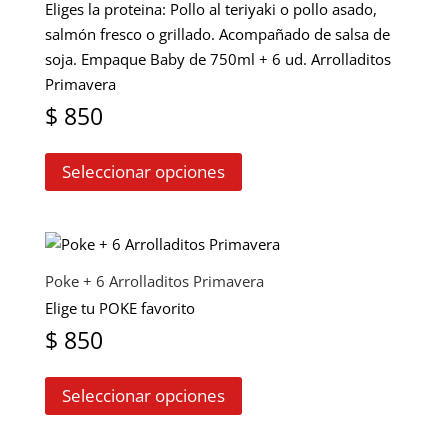
Eliges la proteina: Pollo al teriyaki o pollo asado,
pueden
salmón fresco o grillado. Acompañado de salsa de
elegir
soja. Empaque Baby de 750ml + 6 ud. Arrolladitos
en
Primavera
la
$
850
página
Este
de
Seleccionar opciones
producto
producto
tiene
múltiples
variantes.
Las
Poke + 6 Arrolladitos Primavera
opciones
Elige tu POKE favorito
se
$
850
pueden
Este
elegir
Seleccionar opciones
producto
en
tiene
la
múltiples
página