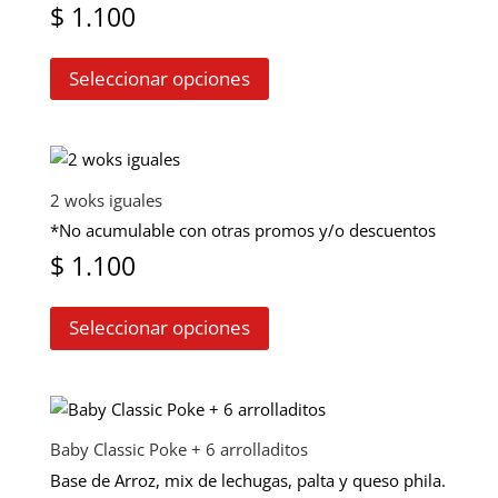
$
1.100
Este
Seleccionar opciones
producto
tiene
múltiples
variantes.
Las
2 woks iguales
opciones
*No acumulable con otras promos y/o descuentos
se
$
1.100
pueden
Este
elegir
Seleccionar opciones
producto
en
tiene
la
múltiples
página
variantes.
de
Las
producto
Baby Classic Poke + 6 arrolladitos
opciones
Base de Arroz, mix de lechugas, palta y queso phila.
se