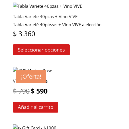
variantes.
de
Las
producto
Tabla Variete 40pzas + Vino VIVE
opciones
Tabla Varieté 40piezas + Vino VIVE a elección
se
$
3.360
pueden
Este
elegir
Seleccionar opciones
producto
en
tiene
la
múltiples
página
variantes.
de
¡Oferta!
Las
producto
VIVE Malbec Rose
opciones
El
El
$
790
$
590
se
pueden
precio
precio
Añadir al carrito
elegir
original
actual
en
la
era:
es:
página